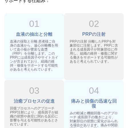
サポートする仕組み：
01
02
血液の抽出と分離
PRPの注射
血液の採取と分離 患者様ご自
PRPの注射 分離したPRPを対
身の血液から、遠心分離機を用
象部位に注射します。PRPに含
いて血小板が豊富な血漿
まれる成長因子が対象部位に作
（PRP）を分離します。この
用し、組織の維持・修復に関す
PRPには成長因子やサイトカイ
る働きをサポートする可能性が
ンが含まれており、組織の維
あると考えられています。
持・修復をサポートする可能性
があると考えられています。
03
04
治癒プロセスの促進
痛みと損傷の迅速な回
復
回復プロセスへのアプローチ
PRP注射により、成長因子が組
みの軽減と機能回復へのアプロ
織の状態や炎症に関わる反応に
ーチ 成長因子の働きにより、
影響を与える可能性があるとさ
対象部位の状態に変化がみられ
れています。
る場合があります。痛みや関節