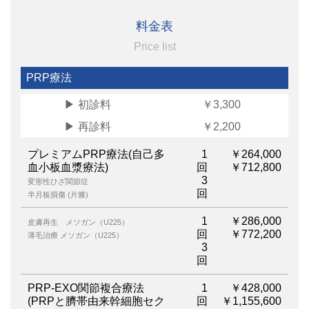
料金表
Price list
PRP療法
▶︎ 初診料
￥3,300
▶︎ 再診料
￥2,200
プレミアムPRP療法(自己多
1
￥264,000
血小板血漿療法)
回
￥712,800
3
変形性ひざ関節症
回
半月板損傷 (片膝)
1
￥286,000
皮膚再生 メソガン（U225）
回
￥772,200
薄毛治療 メソガン（U225）
3
回
PRP-EXO関節複合療法
1
￥428,000
(PRPと臍帯由来幹細胞セク
回
￥1,155,600