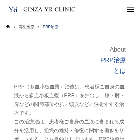
再生医療
PRP治療
WEB予約
TEL
About
インスタグラム
LINE
PRP治療
とは
WhatsApp
PRP（多血小板血漿）治療は、患者様ご自身の血
トップページ
液から多血小板血漿（PRP）を抽出し、膝・肘・
肩などの関節部位や肌・頭皮などに注射すする治
施術メニュー
療です。
料金表
この治療法は、患者様ご自身の血液に含まれる成
分を活用し、組織の維持・修復に関する働きをサ
当院について
ポートすることを目的としています。PRP治療は